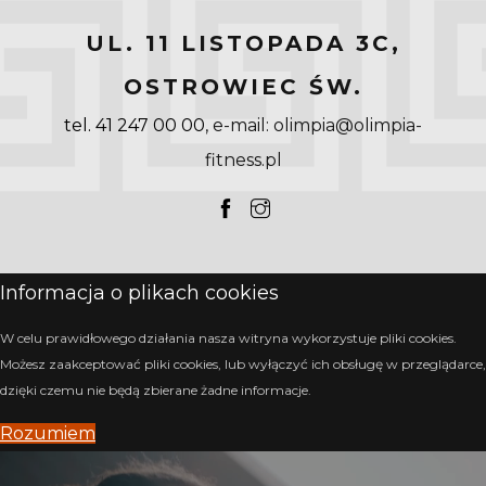
UL. 11 LISTOPADA 3C,
OSTROWIEC ŚW.
tel. 41 247 00 00
, e-mail: olimpia@olimpia-
fitness.pl
Informacja o plikach cookies
W celu prawidłowego działania nasza witryna wykorzystuje pliki cookies.
Możesz zaakceptować pliki cookies, lub wyłączyć ich obsługę w przeglądarce,
dzięki czemu nie będą zbierane żadne informacje.
Rozumiem